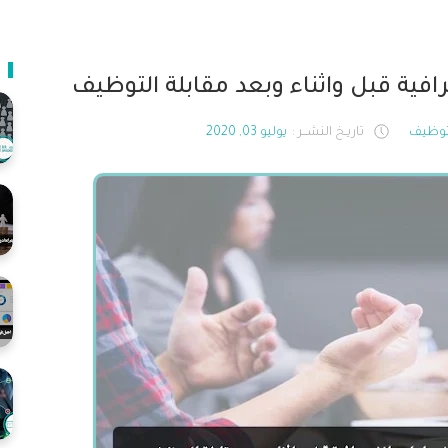
افية قبل واثناء وبعد مقابلة التوظيف
توظيف
تاريـخ النشــر :
يوليو 03, 2020