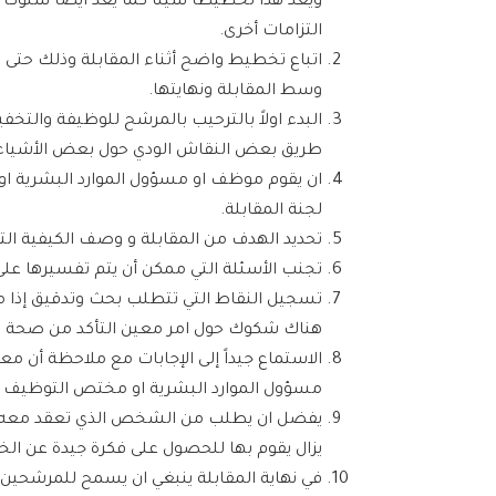
ويعد هذا تخطيطاً سيئاً كما يعد أيضاً سلوك
التزامات أخرى.
اتباع تخطيط واضح أثناء المقابلة وذلك حتى ت
وسط المقابلة ونهايتها.
البدء اولاً بالترحيب بالمرشح للوظيفة والت
طريق بعض النقاش الودي حول بعض الأشياء 
ان يقوم موظف او مسؤول الموارد البشرية 
لجنة المقابلة.
تحديد الهدف من المقابلة و وصف الكيفية الت
تجنب الأسئلة التي ممكن أن يتم تفسيرها على 
تسجيل النقاط التي تتطلب بحث وتدقيق إذا ما
هناك شكوك حول امر معين التأكد من صحة ه
الاستماع جيداً إلى الإجابات مع ملاحظة أن 
مسؤول الموارد البشرية او مختص التوظيف أن
يفضل ان يطلب من الشخص الذي تعقد معه المقا
يزال يقوم بها للحصول على فكرة جيدة عن الخب
في نهاية المقابلة ينبغي ان يسمح للمرشحين أ