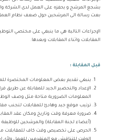
الإجراءات
مهنية ومنطقية كانت رسالة الى المرش
يشجع المرشح و يحفزه على العمل لدى الشركة 
بعث رسالة الى المرشحين حول ضعف نظام العمل 
الإجراءات
التالية هي ما ينبغي على مختصي التوظيف
المقابلات واثناء المقابلات وبعدها.
قبل المقابلة :
ينبغي تقديم بعض المعلومات المختصرة للم
الإعداد والتحضير الجيد للمقابلة عن طريق ق
المعلومات الضرورية متاحة مثل وصف الوظيف
ترتيب موقع جيد وهادئ للمقابلات لتجنب مق
ضرورة معرفة وقت وتاريخ ومكان عقد المقابلة
(أعضاء لجنة المقابلة) والمرشحين للوظيفة وه
الحرص على تخصيص وقت كاف للمقابلات مع
الوقت للتناقش مع المتقدمين للعمل ولأي احتم