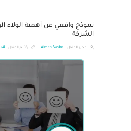
نموذج واقعي عن أهمية الولاء ا
الشركة
محرر المقال :
Aimen Basim
وَسْم المقال :
#مذك