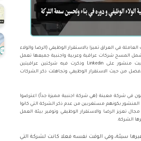
املة في العراق تميزا بالاستقرار الوظيفي (الرضا والولاء
شمل المسح شركات عراقية وعربية واجنبية جميعها تعمل
في العراق وبمختلف القطاعات وفي حينها كتبت منشور على Linkedin وذكرت فيه شركتين عراقيتين
لأفضل من حيث الاستقرار الوظيفي وتجاهلت ذكر الشركات
من زملائي على Linkedin كانوا يعملون في شركة معينة (هي شركة اجنبية مميزة جداً) اعترضوا
 المنشور بكونهم مستغربين من عدم ذكر الشركة التي كانوا
ال تعزيز الرضا والاستقرار الوظيفي وتوفير بيئة العمل
رها الشركة.
غيرها سيئة، وفي الوقت نفسه فعلا كانت لشركة التي