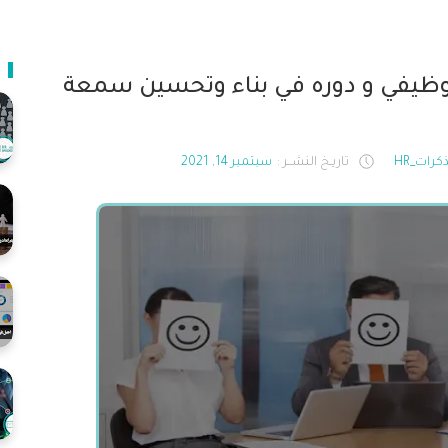
لوظيفي و دوره في بناء وتحسين سمعة
رات_HR
تاريـخ النشــر :
سبتمبر 14, 2021