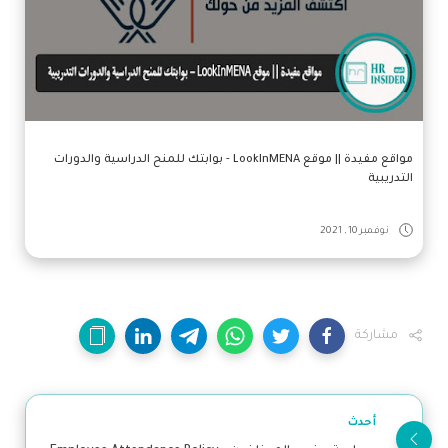
مواقع مفيدة || موقع ‏LookInMENA ‏- بوابتك للمنح الدراسية والدورات
التدريبية
نوفمبر 10, 2021
مشاركة
أحدث