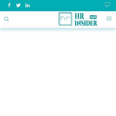
بالعربي
HR
insider
||
بوابتك
الى
عالم
الموارد
البشرية
وبالعربي