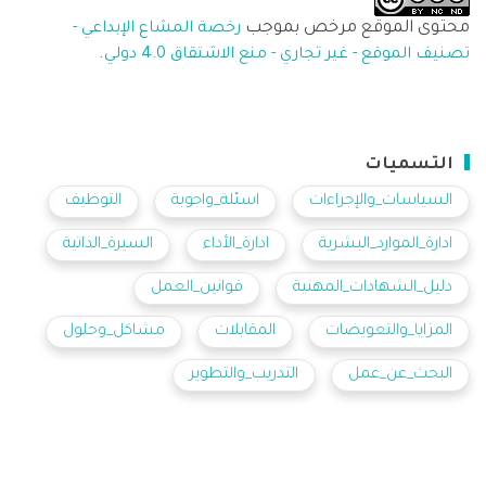
محتوى الموقع مرخص بموجب
رخصة المشاع الإبداعي -
.
تصنيف الموقع - غير تجاري - منع الاشتقاق 4.0 دولي
التسميات
السياسات_والإجراءات
اسئلة_واجوبة
التوظيف
ادارة_الموارد_البشرية
ادارة_الأداء
السيرة_الذاتية
دليل_الشهادات_المهنية
قوانين_العمل
المزايا_والتعويضات
المقابلات
مشاكل_وحلول
البحث_عن_عمل
التدريب_والتطوير